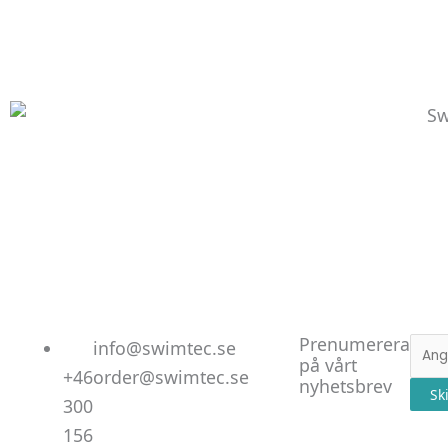
Linked
Facebo
Instag
Prenumerera
E-
info@swimtec.se
på vårt
post
+46
order@swimtec.se
nyhetsbrev
Sk
300
156