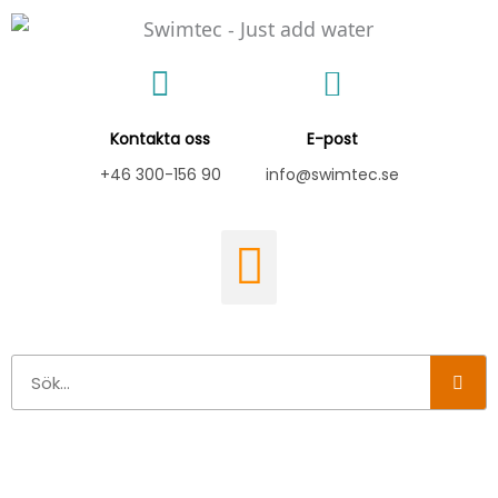
Hoppa
till
innehåll
Kontakta oss
E-post
+46 300-156 90
info@swimtec.se
Sök