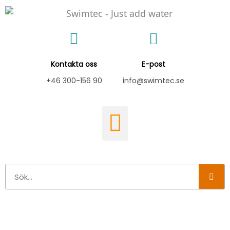
Hoppa
till
innehåll
Kontakta oss
E-post
+46 300-156 90
info@swimtec.se
Sök