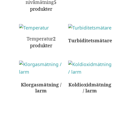
nivåmätning
5
produkter
Temperatur
2
Turbiditetsmätare
produkter
Klorgasmätning /
Koldioxidmätning
larm
/ larm