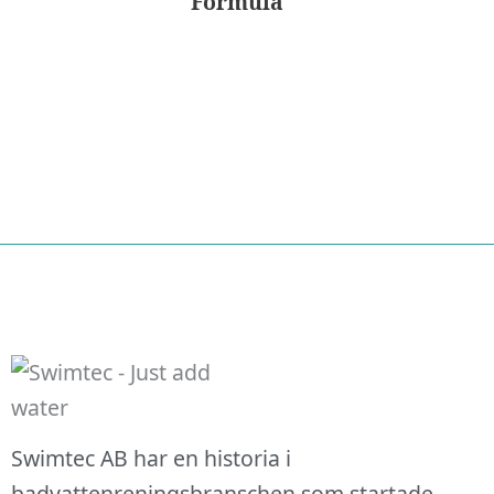
Formula
Nödvändiga
Swimtec AB har en historia i
Dessa kakor
badvattenreningsbranschen som startade