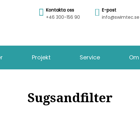
Kontakta oss
E-post
+46 300-156 90
info@swimtec.se
er
Projekt
Service
Om 
Sugsandfilter