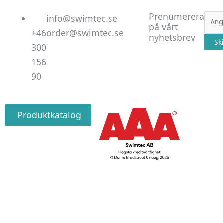
Linked
Facebo
Instag
Prenumerera
E-
info@swimtec.se
på vårt
post
+46
order@swimtec.se
nyhetsbrev
Sk
300
156
90
Produktkatalog