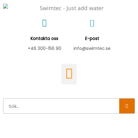
Hoppa
till
innehåll
Kontakta oss
E-post
+46 300-156 90
info@swimtec.se
Sök