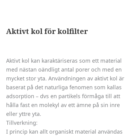
Aktivt kol för kolfilter
Aktivt kol kan karaktäriseras som ett material
med nästan oändligt antal porer och med en
mycket stor yta. Användningen av aktivt kol är
baserat på det naturliga fenomen som kallas
adsorption – dvs en partikels förmåga till att
hålla fast en molekyl av ett ämne på sin inre
Nödvändiga
eller yttre yta.
Dessa kakor
går inte att
Tillverkning:
välja bort. De
I princip kan allt organiskt material användas
behövs för