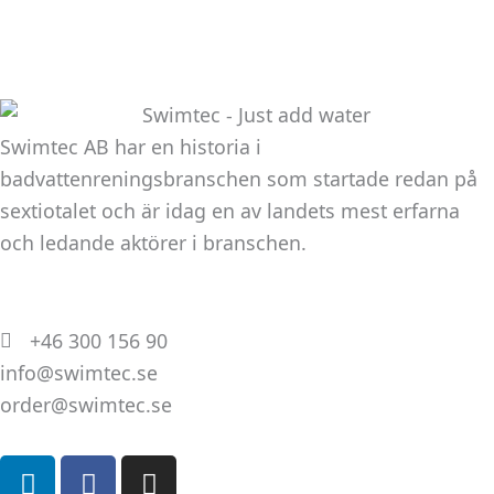
Swimtec AB har en historia i
badvattenreningsbranschen som startade redan på
sextiotalet och är idag en av landets mest erfarna
och ledande aktörer i branschen.
+46 300 156 90
info@swimtec.se
order@swimtec.se
L
F
I