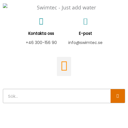
Hoppa
till
innehåll
Kontakta oss
E-post
+46 300-156 90
info@swimtec.se
Sök