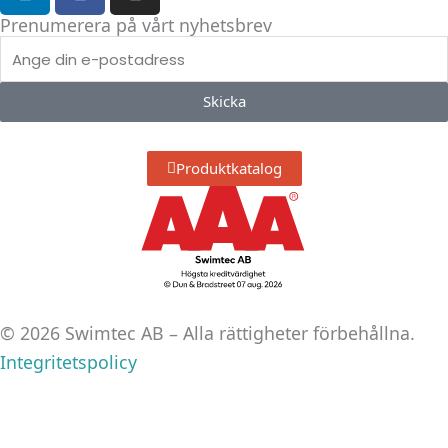
i
a
n
n
c
s
Prenumerera på vårt nyhetsbrev
k
e
t
E-
e
b
a
post
d
o
g
Skicka
i
o
r
n
k
a
Produktkatalog
m
© 2026 Swimtec AB – Alla rättigheter förbehållna.
Integritetspolicy