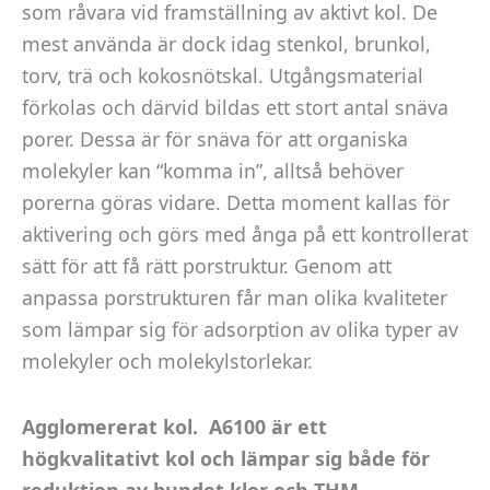
som råvara vid framställning av aktivt kol. De
att hemsidan
mest använda är dock idag stenkol, brunkol,
över huvud
torv, trä och kokosnötskal. Utgångsmaterial
taget ska
fungera.
förkolas och därvid bildas ett stort antal snäva
porer. Dessa är för snäva för att organiska
molekyler kan “komma in”, alltså behöver
Statistik
porerna göras vidare. Detta moment kallas för
För att vi ska
aktivering och görs med ånga på ett kontrollerat
kunna
förbättra
sätt för att få rätt porstruktur. Genom att
hemsidans
anpassa porstrukturen får man olika kvaliteter
funktionalitet
som lämpar sig för adsorption av olika typer av
och
molekyler och molekylstorlekar.
uppbyggnad,
baserat på
hur
Agglomererat kol. A6100 är ett
hemsidan
högkvalitativt kol och lämpar sig både för
används.