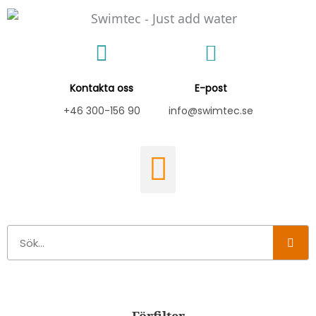
Hoppa
till
innehåll
Kontakta oss
E-post
+46 300-156 90
info@swimtec.se
Sök