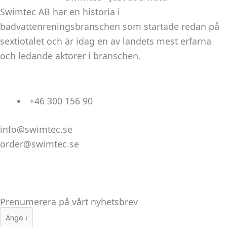
Swimtec AB har en historia i
badvattenreningsbranschen som startade redan på
sextiotalet och är idag en av landets mest erfarna
och ledande aktörer i branschen.
+46 300 156 90
info@swimtec.se
order@swimtec.se
Linkedin
Facebook
Instagram
Prenumerera på vårt nyhetsbrev
E-