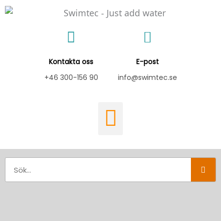
Hoppa
till
innehåll
Kontakta oss
E-post
+46 300-156 90
info@swimtec.se
Sök