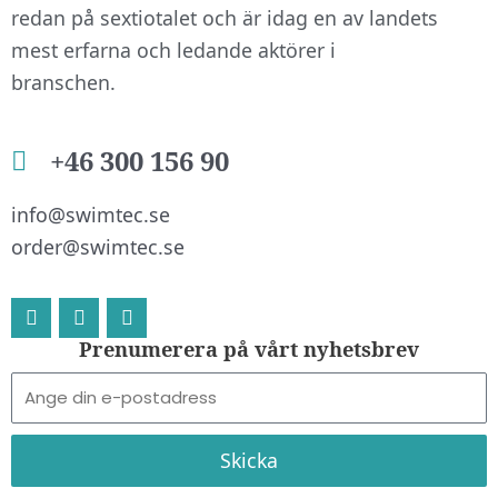
redan på sextiotalet och är idag en av landets
mest erfarna och ledande aktörer i
branschen.
+46 300 156 90
info@swimtec.se
order@swimtec.se
L
F
I
i
a
n
n
c
s
Prenumerera på vårt nyhetsbrev
k
e
t
E-
e
b
a
d
o
g
post
i
o
r
n
k
a
Skicka
m