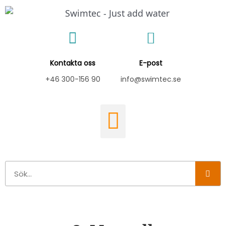
Hoppa
till
innehåll
Kontakta oss
E-post
+46 300-156 90
info@swimtec.se
Sök