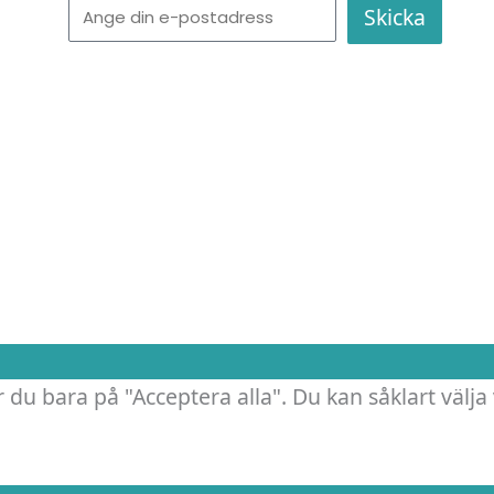
e
b
a
E-
Skicka
d
o
g
post
i
o
r
n
k
a
m
.
 du bara på "Acceptera alla". Du kan såklart välja 