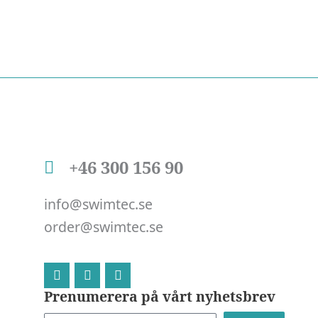
+46 300 156 90
info@swimtec.se
order@swimtec.se
L
F
I
i
a
n
n
c
s
Prenumerera på vårt nyhetsbrev
k
e
t