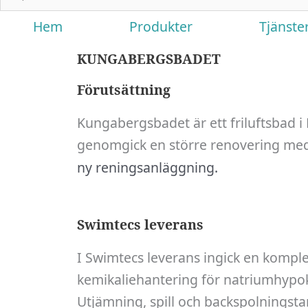
Hem
Produkter
Tjänste
KUNGABERGSBADET
Förutsättning
Kungabergsbadet är ett friluftsbad i
genomgick en större renovering me
ny reningsanläggning.
Swimtecs leverans
I Swimtecs leverans ingick en kompl
kemikaliehantering för natriumhypoklo
Utjämning, spill och backspolningst