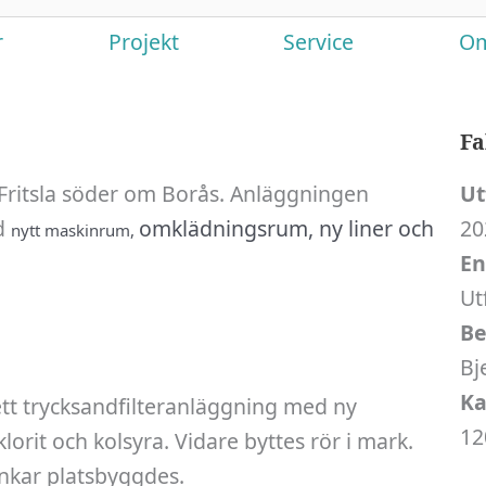
r
Projekt
Service
Om
Fa
 Fritsla söder om Borås. Anläggningen
Ut
d
omklädningsrum, ny liner och
2
nytt maskinrum,
En
Ut
Be
Bj
Ka
ett trycksandfilteranläggning med ny
12
rit och kolsyra. Vidare byttes rör i mark.
ankar platsbyggdes.