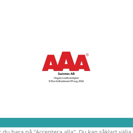
.
 du bara på "Acceptera alla". Du kan såklart välja 