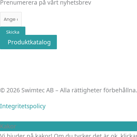
Prenumerera på vårt nyhetsbrev
E-
post
Skicka
Produktkatalog
© 2026 Swimtec AB – Alla rättigheter förbehållna
Integritetspolicy
Kakor
Vi bjuder på kakor! Om du tycker det är ok, klickar