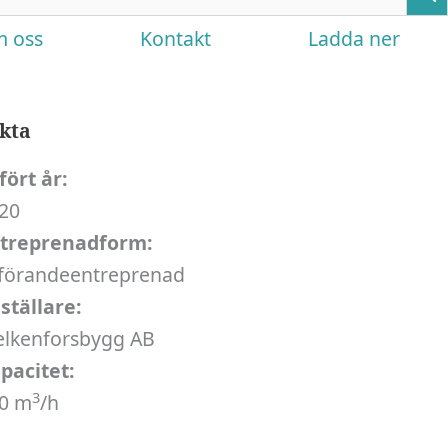
 oss
Kontakt
Ladda ner
kta
fört år:
020
treprenadform:
förandeentreprenad
ställare:
elkenforsbygg AB
pacitet:
3
0 m
/h