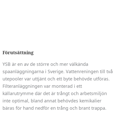
Förutsättning
YSB är en av de större och mer välkända
spaanläggningarna i Sverige. Vattenreningen till två
utepooler var uttjänt och ett byte behövde utföras.
Filteranläggningen var monterad i ett
Nödvändiga
källarutrymme där det är trångt och arbetsmiljön
Dessa kakor
inte optimal, bland annat behövdes kemikalier
går inte att
välja bort. De
bäras för hand nedför en trång och brant trappa.
behövs för