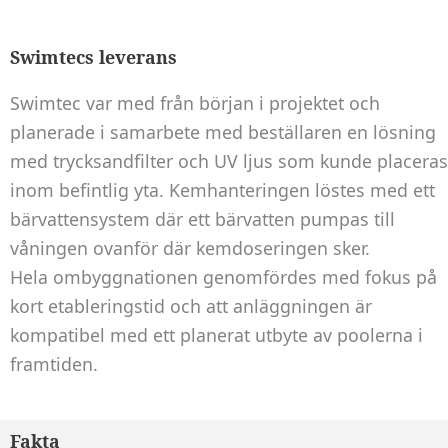
att hemsidan
över huvud
Swimtecs leverans
taget ska
fungera.
Swimtec var med från början i projektet och
planerade i samarbete med beställaren en lösning
med trycksandfilter och UV ljus som kunde placeras
Statistik
inom befintlig yta. Kemhanteringen löstes med ett
För att vi ska
kunna
bärvattensystem där ett bärvatten pumpas till
förbättra
våningen ovanför där kemdoseringen sker.
hemsidans
Hela ombyggnationen genomfördes med fokus på
funktionalitet
kort etableringstid och att anläggningen är
och
kompatibel med ett planerat utbyte av poolerna i
uppbyggnad,
baserat på
framtiden.
hur
hemsidan
används.
Fakta