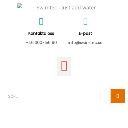
Hoppa
till
innehåll
Kontakta oss
E-post
+46 300-156 90
info@swimtec.se
Sök
YSTAD SALTSJÖBAD