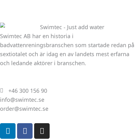
Marknadsföring
Genom att dela
med dig av dina
intressen och ditt
beteende när du
Swimtec AB har en historia i
surfar ökar du
badvattenreningsbranschen som startade redan på
chansen att få se
sextiotalet och är idag en av landets mest erfarna
personligt
och ledande aktörer i branschen.
anpassat innehåll
och erbjudanden.
+46 300 156 90
info@swimtec.se
order@swimtec.se
L
F
I
i
a
n