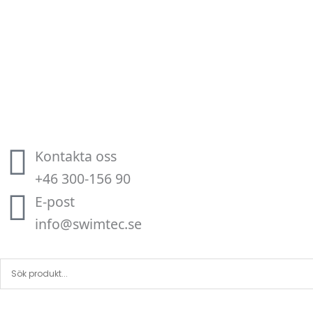
Hoppa
till
innehåll
Kontakta oss
+46 300-156 90
E-post
info@swimtec.se