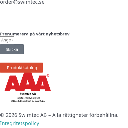
order@swimtec.se
Linkedin
Facebook
Instagram
Prenumerera på vårt nyhetsbrev
E-
post
Skicka
Produktkatalog
© 2026 Swimtec AB – Alla rättigheter förbehållna.
Integritetspolicy