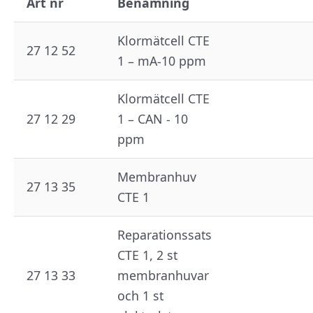
Art nr
Benämning
Klormätcell CTE
27 12 52
1 – mA-10 ppm
Klormätcell CTE
27 12 29
1 – CAN - 10
ppm
Membranhuv
27 13 35
CTE 1
Reparationssats
CTE 1, 2 st
27 13 33
membranhuvar
och 1 st