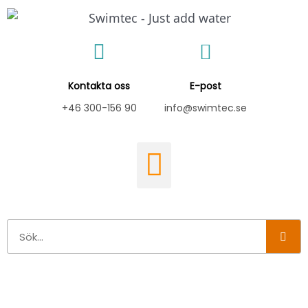
Hoppa
till
innehåll
Kontakta oss
E-post
+46 300-156 90
info@swimtec.se
Sök