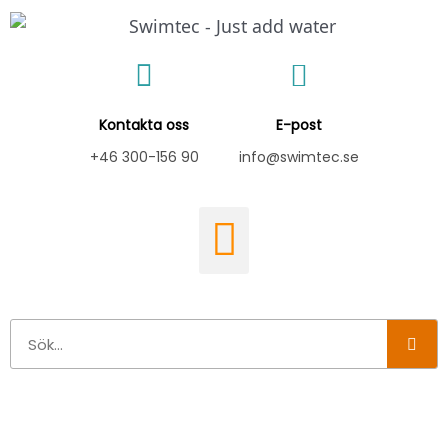
Hoppa
till
innehåll
Kontakta oss
E-post
+46 300-156 90
info@swimtec.se
Sök