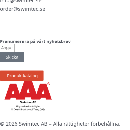
info@swimtec.se
order@swimtec.se
Linkedin
Facebook
Instagram
Prenumerera på vårt nyhetsbrev
E-
post
Skicka
Produktkatalog
© 2026 Swimtec AB – Alla rättigheter förbehållna.