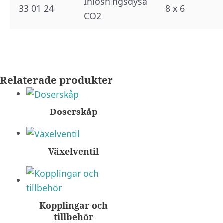
Inlösningsdysa
33 01 24
8 x 6
CO2
Relaterade produkter
Doserskåp
Växelventil
Kopplingar och
tillbehör