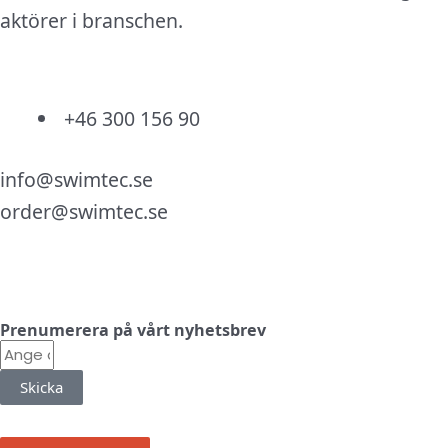
aktörer i branschen.
+46 300 156 90
info@swimtec.se
order@swimtec.se
Linkedin
Facebook
Instagram
Prenumerera på vårt nyhetsbrev
E-
post
Skicka