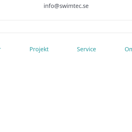
info@swimtec.se
r
Projekt
Service
Om