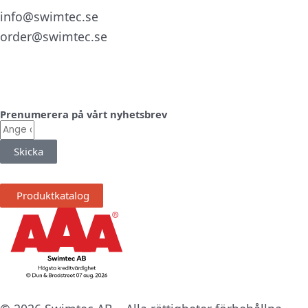
info@swimtec.se
order@swimtec.se
Linkedin
Facebook
Instagram
Prenumerera på vårt nyhetsbrev
E-
post
Skicka
Produktkatalog