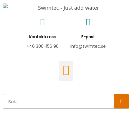
Hoppa
till
innehåll
Kontakta oss
E-post
+46 300-156 90
info@swimtec.se
Sök