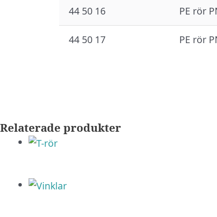
44 50 16
PE rör P
44 50 17
PE rör P
Relaterade produkter