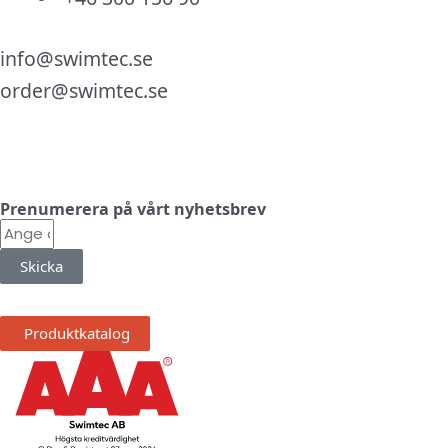
info@swimtec.se
order@swimtec.se
Linkedin
Facebook
Instagram
Prenumerera på vårt nyhetsbrev
E-
post
Skicka
Produktkatalog