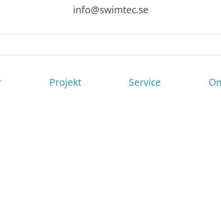
info@swimtec.se
r
Projekt
Service
Om