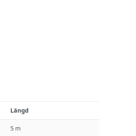
Längd
5 m