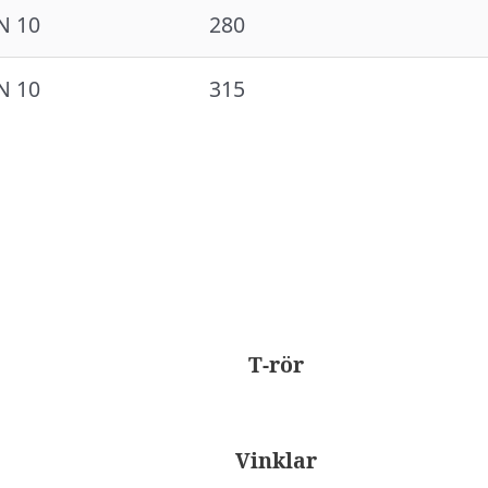
N 10
280
N 10
315
T-rör
Vinklar