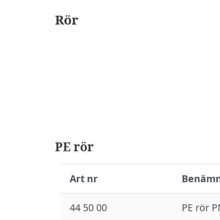
Rör
PE rör
Art nr
Benämn
44 50 00
PE rör P