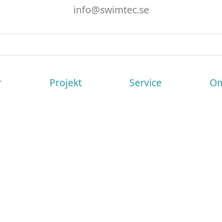
info@swimtec.se
r
Projekt
Service
Om