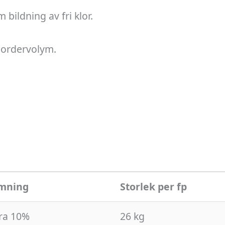
 bildning av fri klor.
l ordervolym.
)
mning
Storlek per fp
yra 10%
26 kg