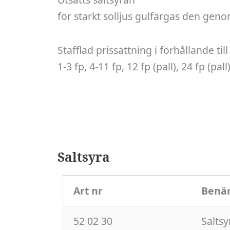
för starkt solljus gulfärgas den genom
Stafflad prissättning i förhållande til
1-3 fp, 4-11 fp, 12 fp (pall), 24 fp (pall
Saltsyra
Art nr
Benä
52 02 30
Salts