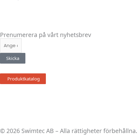
Linkedin
Facebook
Instagram
Prenumerera på vårt nyhetsbrev
E-
post
Skicka
Produktkatalog
© 2026 Swimtec AB – Alla rättigheter förbehållna