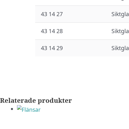
43 14 27
Siktgla
43 14 28
Siktgla
43 14 29
Siktgla
Relaterade produkter