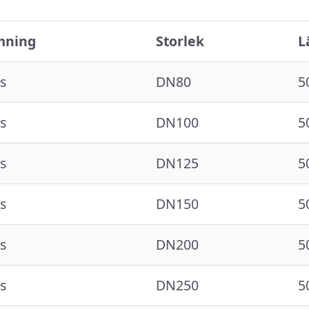
mning
Storlek
L
s
DN80
5
s
DN100
5
s
DN125
5
s
DN150
5
s
DN200
5
s
DN250
5