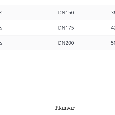
s
DN150
3
s
DN175
4
s
DN200
5
Flänsar