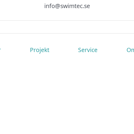
info@swimtec.se
r
Projekt
Service
Om