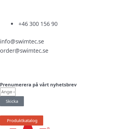
+46 300 156 90
info@swimtec.se
order@swimtec.se
Linkedin
Facebook
Instagram
Prenumerera på vårt nyhetsbrev
E-
post
Skicka
Produktkatalog