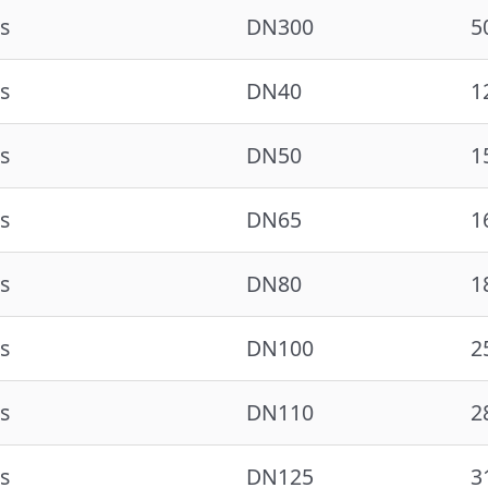
s
DN300
5
s
DN40
1
s
DN50
1
s
DN65
1
s
DN80
1
s
DN100
2
s
DN110
2
s
DN125
3