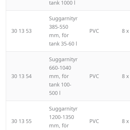
tank 1000 l
Suggarnityr
385-550
30 13 53
PVC
8 x
mm, för
tank 35-60 l
Suggarnityr
660-1040
30 13 54
mm, för
PVC
8 x
tank 100-
500 l
Suggarnityr
1200-1350
30 13 55
PVC
8 x
mm, för