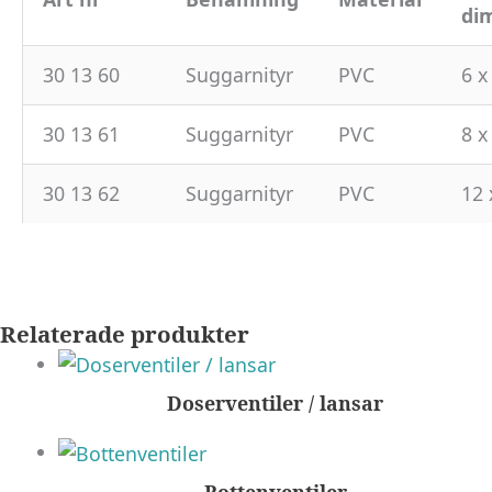
di
30 13 60
Suggarnityr
PVC
6 x
30 13 61
Suggarnityr
PVC
8 x
30 13 62
Suggarnityr
PVC
12 
Relaterade produkter
Doserventiler / lansar
Bottenventiler