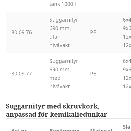
tank 1000 l
Suggarnityr
6x4
690 mm,
9x6
30 09 76
PE
utan
12x
nivåvakt
12
Suggarnityr
6x4
690 mm,
9x6
30 09 77
PE
med
12x
nivåvakt
12
Suggarnityr med skruvkork,
anpassad för kemikaliedunkar
Sl
Art nr
Benämning
Material