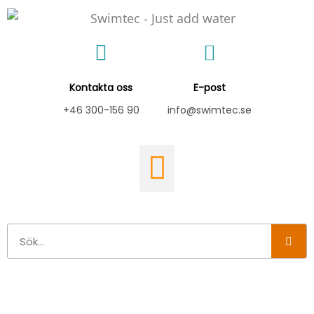
Hoppa
till
innehåll
Kontakta oss
E-post
+46 300-156 90
info@swimtec.se
Sök