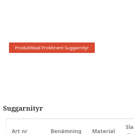
Produktblad ProMinent Suggarnityr
Suggarnityr
Sl
Art nr
Benämning
Material