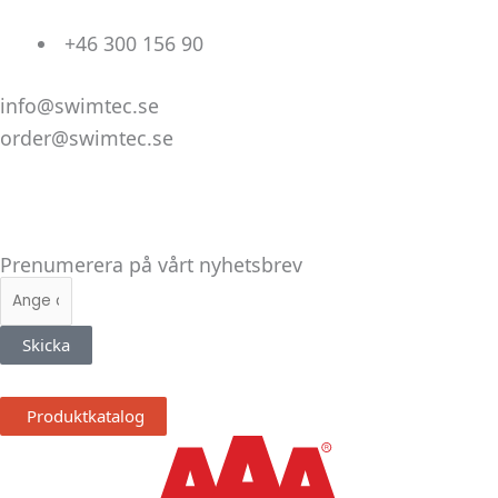
+46 300 156 90
info@swimtec.se
order@swimtec.se
Linkedin
Facebook
Instagram
Prenumerera på vårt nyhetsbrev
E-
post
Skicka
Produktkatalog