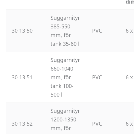
di
Suggarnityr
385-550
30 13 50
PVC
6 x
mm, för
tank 35-60 l
Suggarnityr
660-1040
30 13 51
mm, för
PVC
6 x
tank 100-
500 l
Suggarnityr
1200-1350
30 13 52
PVC
6 x
mm, för