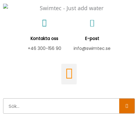
Hoppa
till
innehåll
Kontakta oss
E-post
+46 300-156 90
info@swimtec.se
Sök