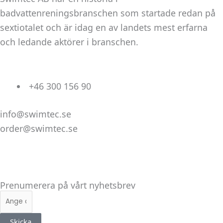
badvattenreningsbranschen som startade redan på
sextiotalet och är idag en av landets mest erfarna
och ledande aktörer i branschen.
+46 300 156 90
info@swimtec.se
order@swimtec.se
Linkedin
Facebook
Instagram
Prenumerera på vårt nyhetsbrev
E-
post
Skicka