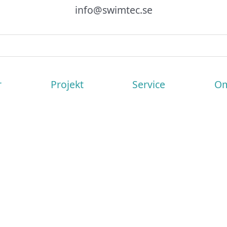
info@swimtec.se
r
Projekt
Service
Om