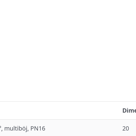
g
Dim
°, multiböj, PN16
20