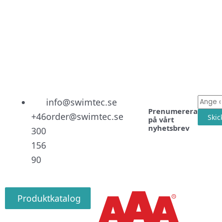
Linked
Facebo
Instag
E-
info@swimtec.se
Prenumerera
post
+46
order@swimtec.se
Skic
på vårt
nyhetsbrev
300
156
90
Produktkatalog