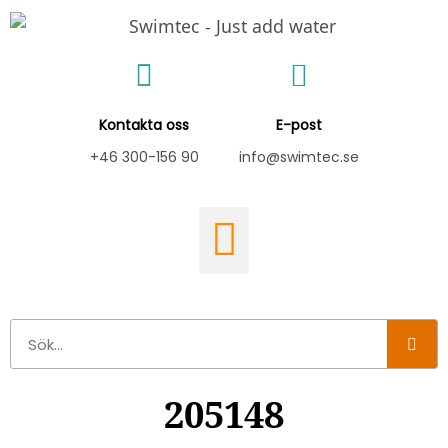
Hoppa
till
innehåll
Kontakta oss
E-post
+46 300-156 90
info@swimtec.se
Sök
205148