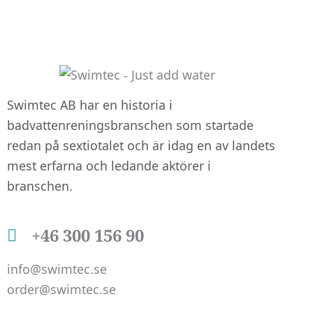
att hemsidan
över huvud
taget ska
fungera.
Swimtec AB har en historia i
Statistik
badvattenreningsbranschen som startade
För att vi ska
redan på sextiotalet och är idag en av landets
kunna
mest erfarna och ledande aktörer i
förbättra
hemsidans
branschen.
funktionalitet
och
+46 300 156 90
uppbyggnad,
baserat på
hur
info@swimtec.se
hemsidan
order@swimtec.se
används.