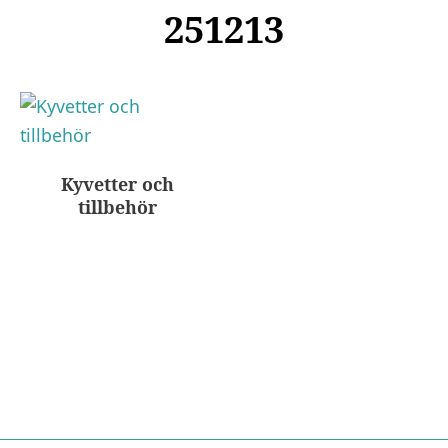
251213
Kyvetter och
tillbehör
Nödvändiga
Dessa kakor
går inte att
välja bort. De
behövs för