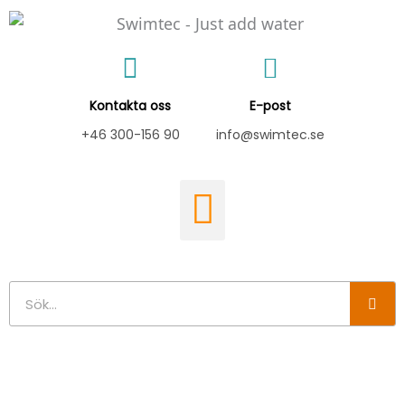
Hoppa
till
innehåll
Kontakta oss
E-post
+46 300-156 90
info@swimtec.se
Sök