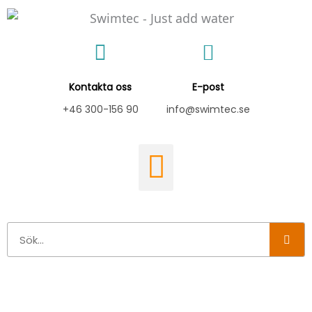
Hoppa
till
innehåll
Kontakta oss
E-post
+46 300-156 90
info@swimtec.se
Sök