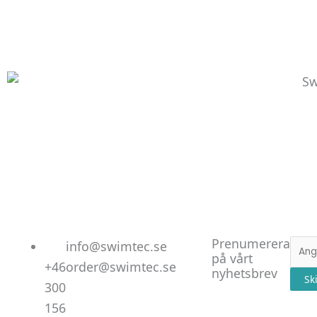
Linked
Facebo
Instag
Prenumerera
E-
info@swimtec.se
på vårt
post
+46
order@swimtec.se
nyhetsbrev
Sk
300
156