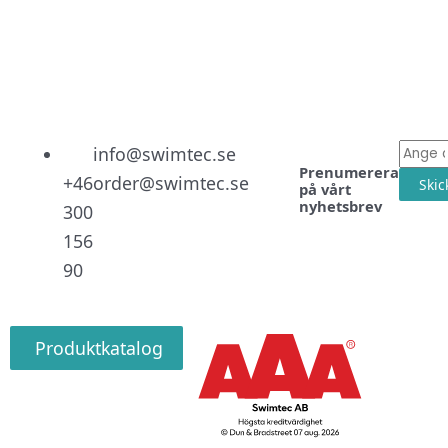
Linked
Facebo
Instag
E-
info@swimtec.se
Prenumerera
post
+46
order@swimtec.se
Skic
på vårt
nyhetsbrev
300
156
90
Produktkatalog