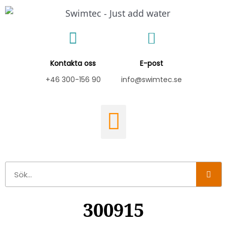
Hoppa
till
innehåll
Kontakta oss
E-post
+46 300-156 90
info@swimtec.se
Sök
300915