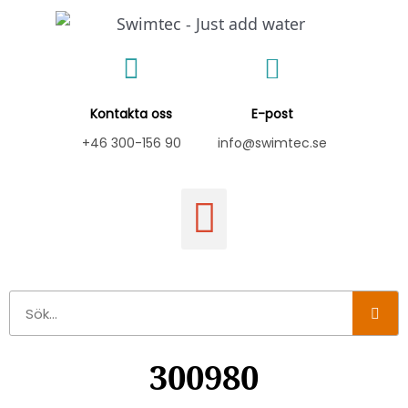
Hoppa
till
innehåll
Kontakta oss
E-post
+46 300-156 90
info@swimtec.se
Sök
300980