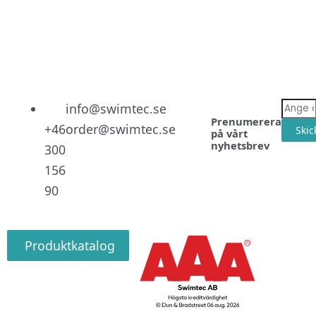
Linked
Facebo
Instag
E-
info@swimtec.se
Prenumerera
post
+46
order@swimtec.se
Skic
på vårt
nyhetsbrev
300
156
90
Produktkatalog