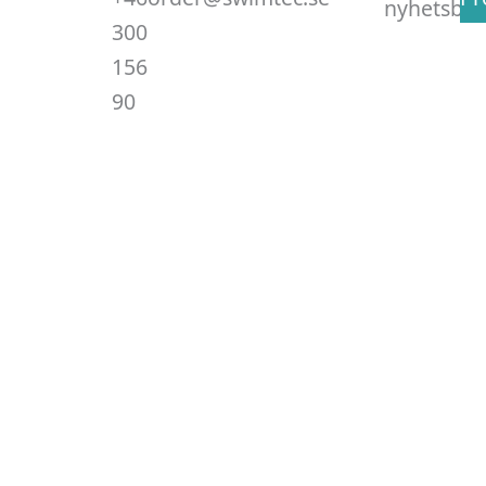
nyhetsbre
300
156
90
.