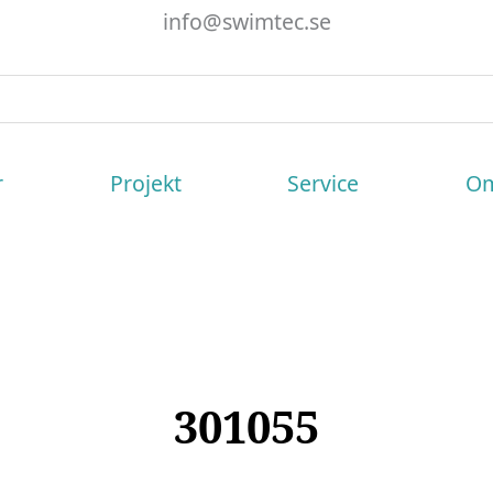
info@swimtec.se
r
Projekt
Service
Om
301055