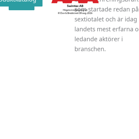
v
Skicka
som startade redan på
sextiotalet och är idag
landets mest erfarna 
ledande aktörer i
branschen.