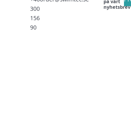
på vårt
nyhetsbrev
300
156
90
.