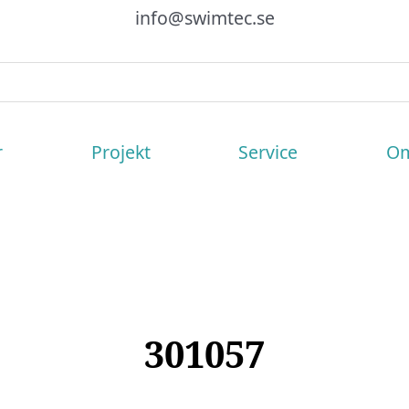
info@swimtec.se
r
Projekt
Service
Om
301057