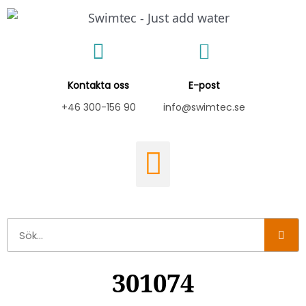
Hoppa
till
innehåll
Kontakta oss
E-post
+46 300-156 90
info@swimtec.se
Sök
301074