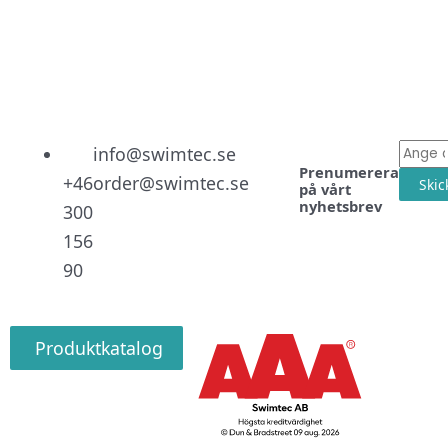
Linked
Facebo
Instag
E-
info@swimtec.se
Prenumerera
post
+46
order@swimtec.se
Skic
på vårt
nyhetsbrev
300
156
90
Produktkatalog