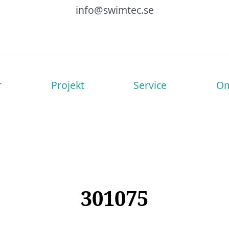
info@swimtec.se
r
Projekt
Service
Om
301075