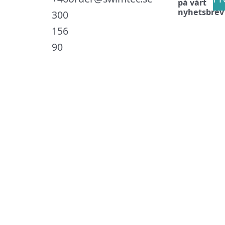
på vårt
nyhetsbrev
300
156
90
.