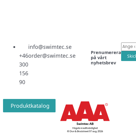
Linked
Facebo
Instag
E-
info@swimtec.se
Prenumerera
post
+46
order@swimtec.se
Skic
på vårt
nyhetsbrev
300
156
90
Produktkatalog