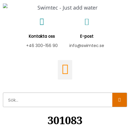
Hoppa
till
innehåll
Kontakta oss
E-post
+46 300-156 90
info@swimtec.se
Sök
301083