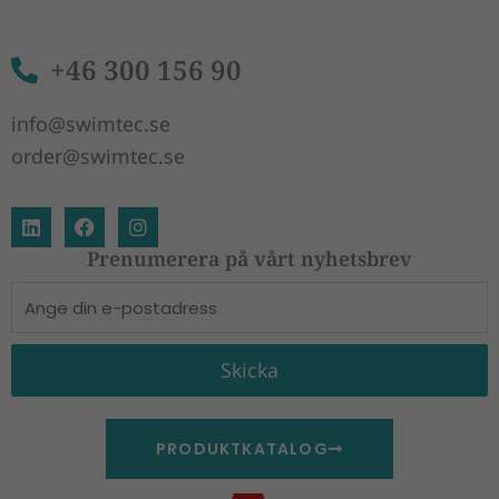
+46 300 156 90
info@swimtec.se
order@swimtec.se
L
F
I
i
a
n
n
c
s
Prenumerera på vårt nyhetsbrev
k
e
t
E-
e
b
a
d
o
g
post
i
o
r
n
k
a
Skicka
m
PRODUKTKATALOG