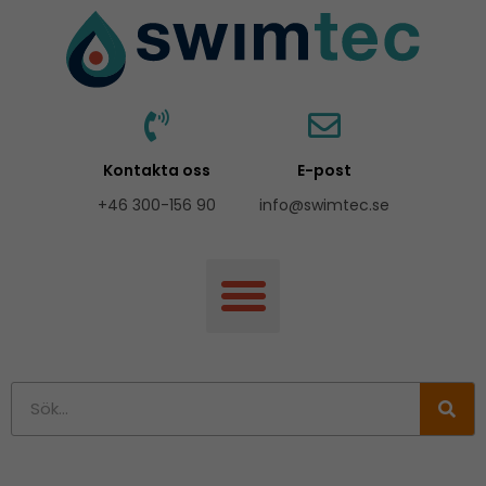
Hoppa
till
innehåll
Kontakta oss
E-post
+46 300-156 90
info@swimtec.se
Sök