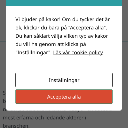
Vi bjuder på kakor! Om du tycker det är
ok, klickar du bara på "Acceptera alla".
Du kan såklart välja vilken typ av kakor
du vill ha genom att klicka på
"Inställningar".
Läs vår cookie policy
Inställningar
Swimtec AB har en historia i
Acceptera alla
badvattenreningsbranschen som startade
redan på sextiotalet och är idag en av landets
mest erfarna och ledande aktörer i
branschen.