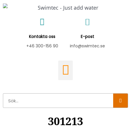
Hoppa
till
innehåll
Kontakta oss
E-post
+46 300-156 90
info@swimtec.se
Sök
301213