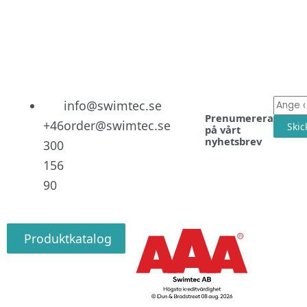
Linked
Facebo
Instag
E-
info@swimtec.se
Prenumerera
post
+46
order@swimtec.se
Skic
på vårt
nyhetsbrev
300
156
90
Produktkatalog