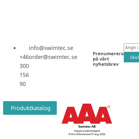
Linked
Facebo
Instag
E-
info@swimtec.se
Prenumerera
post
+46
order@swimtec.se
Skic
på vårt
nyhetsbrev
300
156
90
Produktkatalog