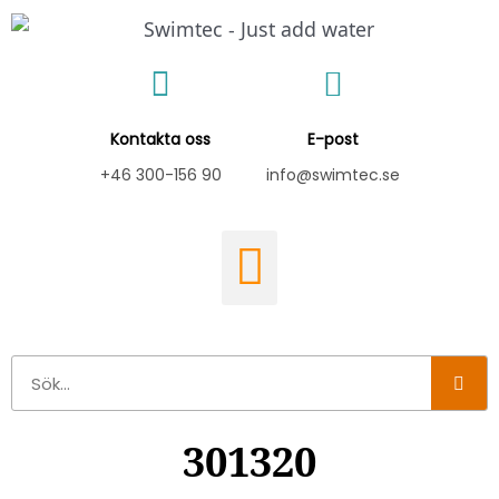
Hoppa
till
innehåll
Kontakta oss
E-post
+46 300-156 90
info@swimtec.se
Sök
301320