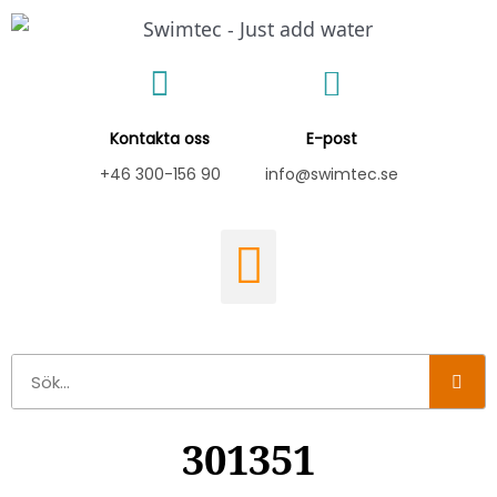
Hoppa
till
innehåll
Kontakta oss
E-post
+46 300-156 90
info@swimtec.se
Sök
301351