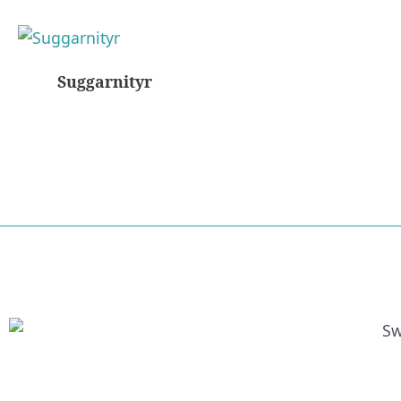
Suggarnityr
Nödvändiga
Dessa kakor
går inte att
välja bort. De
behövs för