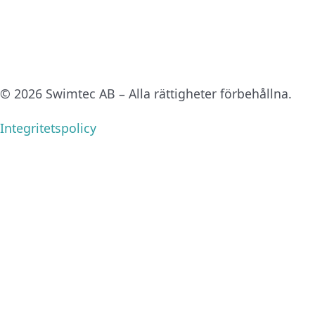
Upplevelse
För att vår
hemsida ska
prestera så
© 2026 Swimtec AB – Alla rättigheter förbehållna.
bra som
möjligt under
Integritetspolicy
ditt besök.
Om du nekar
de här
kakorna
kommer viss
funktionalitet
att försvinna
från
hemsidan.