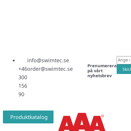
Linked
Facebo
Instag
E-
info@swimtec.se
Prenumerera
post
+46
order@swimtec.se
Skic
på vårt
nyhetsbrev
300
156
90
Produktkatalog