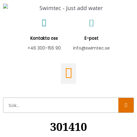
Hoppa
till
innehåll
Kontakta oss
E-post
+46 300-156 90
info@swimtec.se
Sök
301410