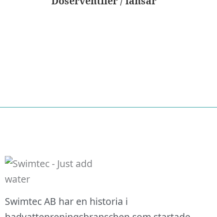
Doserventiler / lansar
Nödvändiga
Swimtec AB har en historia i
Dessa kakor
badvattenreningsbranschen som startade