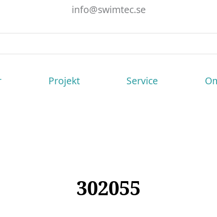
info@swimtec.se
r
Projekt
Service
Om
302055