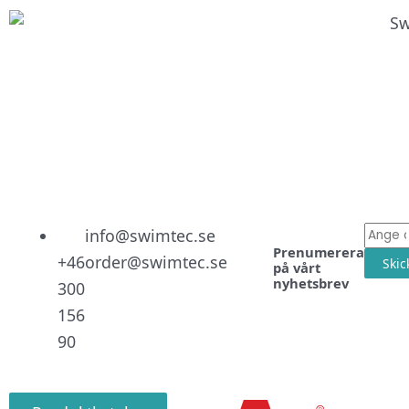
Linked
Facebo
Instag
E-
info@swimtec.se
Prenumerera
post
+46
order@swimtec.se
Skic
på vårt
nyhetsbrev
300
156
90