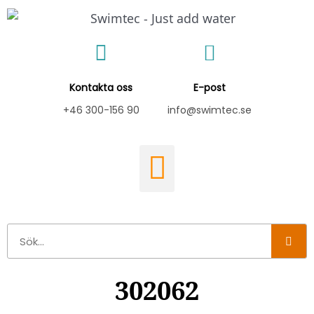
Hoppa
till
innehåll
Kontakta oss
E-post
+46 300-156 90
info@swimtec.se
Sök
302062