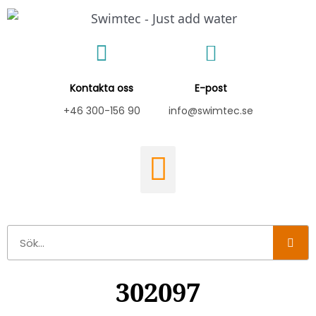
Hoppa
till
innehåll
Kontakta oss
E-post
+46 300-156 90
info@swimtec.se
Sök
302097