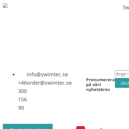
Linked
Facebo
Instag
E-
info@swimtec.se
Prenumerera
post
+46
order@swimtec.se
Skic
på vårt
nyhetsbrev
300
156
90