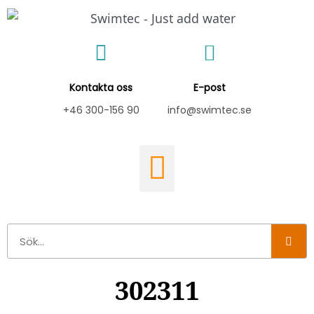
Hoppa
till
innehåll
Kontakta oss
E-post
+46 300-156 90
info@swimtec.se
Sök
302311