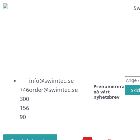
Linked
Facebo
Instag
E-
info@swimtec.se
Prenumerera
post
+46
order@swimtec.se
Skic
på vårt
nyhetsbrev
300
156
90