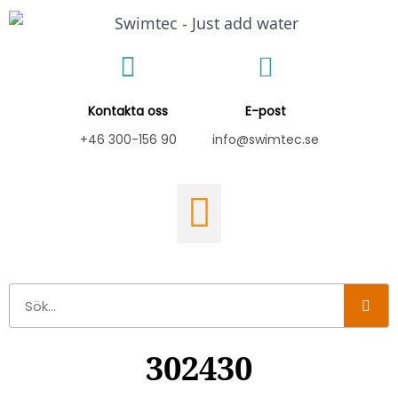
Hoppa
till
innehåll
Kontakta oss
E-post
+46 300-156 90
info@swimtec.se
Sök
302430