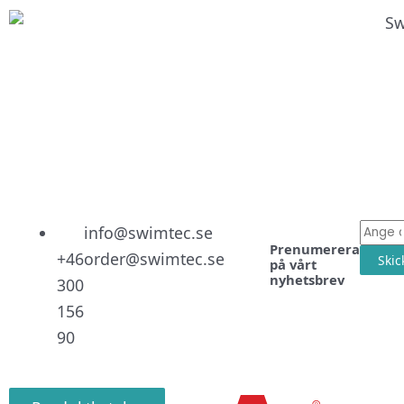
Linked
Facebo
Instag
E-
info@swimtec.se
Prenumerera
post
+46
order@swimtec.se
Skic
på vårt
nyhetsbrev
300
156
90