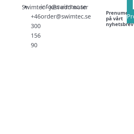
Link
Face
Inst
info@swimtec.se
Prenumere
+46
order@swimtec.se
Pr
på vårt
nyhetsbrev
300
156
90
.