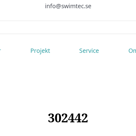
info@swimtec.se
r
Projekt
Service
Om
302442