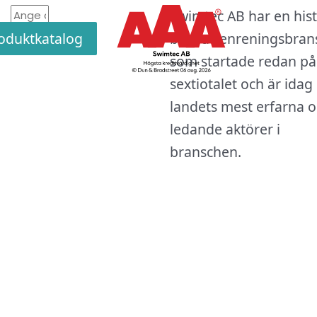
edin
book
agram
E-
Swimtec AB har en hist
ra
post
oduktkatalog
badvattenreningsbran
Skicka
som startade redan på
sextiotalet och är idag
landets mest erfarna 
ledande aktörer i
branschen.