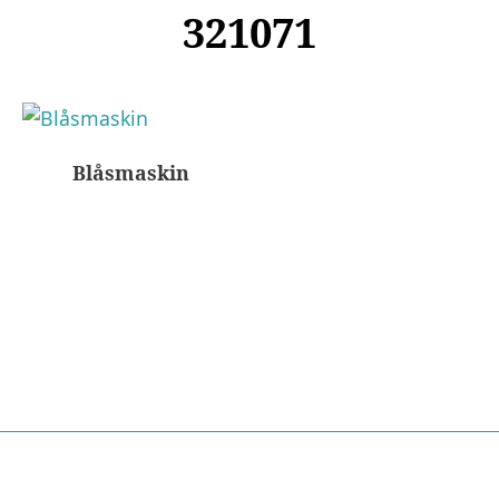
321071
Blåsmaskin
Nödvändiga
Dessa kakor
går inte att
välja bort. De
behövs för