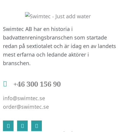
att hemsidan
över huvud
taget ska
fungera.
Swimtec AB har en historia i
badvattenreningsbranschen som startade
redan på sextiotalet och är idag en av landets
Statistik
mest erfarna och ledande aktörer i
För att vi ska
branschen.
kunna
förbättra
hemsidans
+46 300 156 90
funktionalitet
och
info@swimtec.se
uppbyggnad,
baserat på
order@swimtec.se
hur
hemsidan
L
F
I
används.
i
a
n