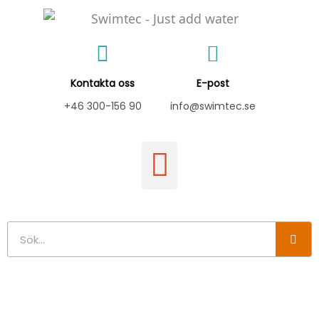
Hoppa
till
innehåll
Kontakta oss
E-post
+46 300-156 90
info@swimtec.se
Sök