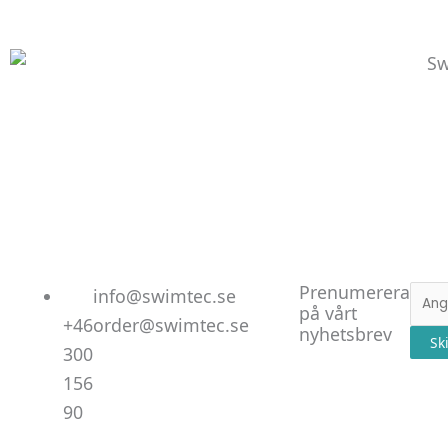
Linked
Facebo
Instag
Prenumerera
E-
info@swimtec.se
på vårt
post
+46
order@swimtec.se
nyhetsbrev
Sk
300
156
90