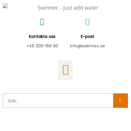
Hoppa
till
innehåll
Kontakta oss
E-post
+46 300-156 90
info@swimtec.se
Sök