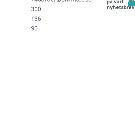
på vårt
nyhetsbrev
300
156
90
.