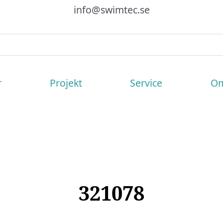
info@swimtec.se
r
Projekt
Service
Om
321078