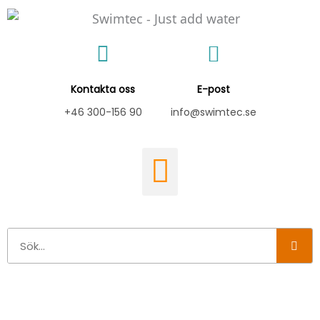
Hoppa
till
innehåll
Kontakta oss
E-post
+46 300-156 90
info@swimtec.se
Sök