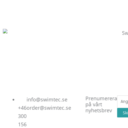
Linked
Facebo
Instag
Prenumerera
E-
info@swimtec.se
på vårt
post
+46
order@swimtec.se
nyhetsbrev
Sk
300
156