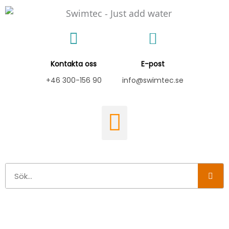
Hoppa
till
innehåll
Kontakta oss
E-post
+46 300-156 90
info@swimtec.se
Sök