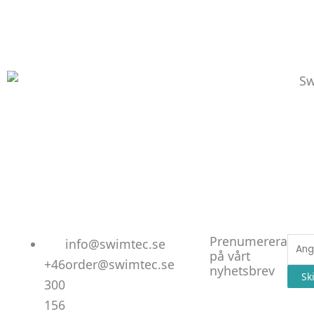
Linked
Facebo
Instag
Prenumerera
E-
info@swimtec.se
på vårt
post
+46
order@swimtec.se
nyhetsbrev
Sk
300
156