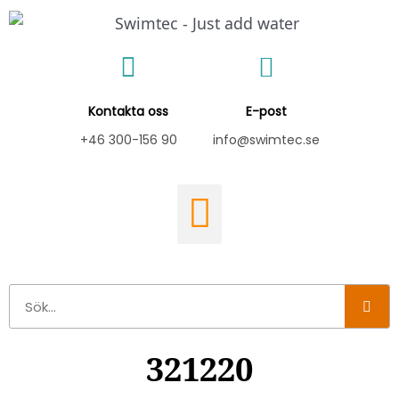
Hoppa
till
innehåll
Kontakta oss
E-post
+46 300-156 90
info@swimtec.se
Sök
321220