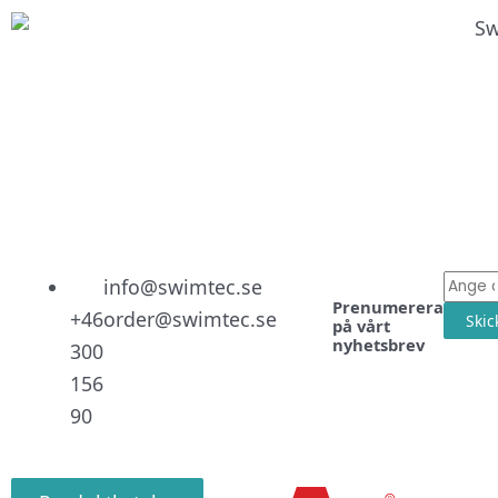
Linked
Facebo
Instag
E-
info@swimtec.se
Prenumerera
post
+46
order@swimtec.se
Skic
på vårt
nyhetsbrev
300
156
90